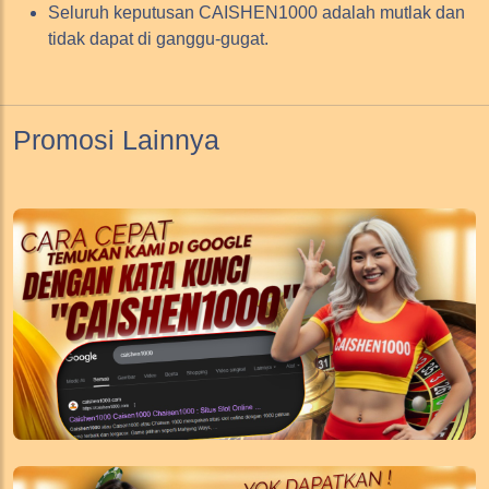
Seluruh keputusan CAISHEN1000 adalah mutlak dan
tidak dapat di ganggu-gugat.
Promosi Lainnya