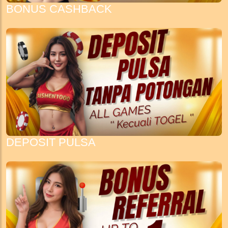
BONUS CASHBACK
DEPOSIT PULSA