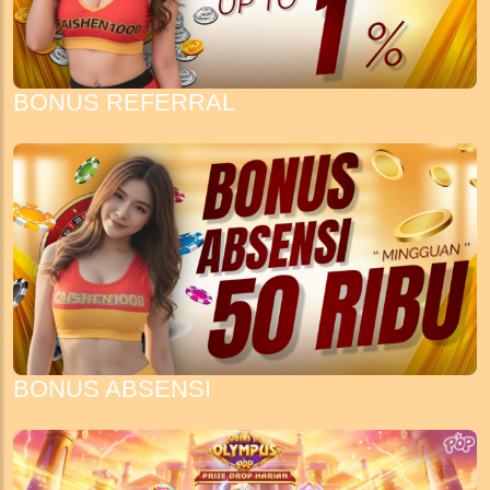
BONUS REFERRAL
BONUS ABSENSI