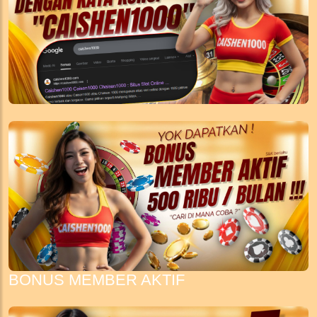
BONUS MEMBER AKTIF