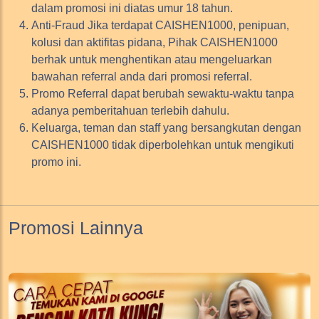
dalam promosi ini diatas umur 18 tahun.
Anti-Fraud Jika terdapat CAISHEN1000, penipuan,
kolusi dan aktifitas pidana, Pihak CAISHEN1000
berhak untuk menghentikan atau mengeluarkan
bawahan referral anda dari promosi referral.
Promo Referral dapat berubah sewaktu-waktu tanpa
adanya pemberitahuan terlebih dahulu.
Keluarga, teman dan staff yang bersangkutan dengan
CAISHEN1000 tidak diperbolehkan untuk mengikuti
promo ini.
Promosi Lainnya